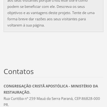
aos seus visitantes porque criou este site e como
podem se beneficiar com ele. Descreva os seus
objetivos e as vantagens deste projeto. Tente de uma
forma breve dar razões aos seus visitantes para
voltarem à sua página.
Contatos
CONGREGAÇÃO CRISTÃ APOSTÓLICA - MINISTÉRIO DA
RESTAURAÇÃO.
Rua Curitiba nº 259 Mauá da Serra Paraná, CEP:86828-000
PR.