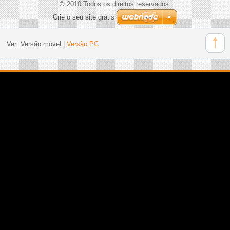
© 2010 Todos os direitos reservados.
Crie o seu site grátis
Ver:
Versão móvel
|
Versão PC