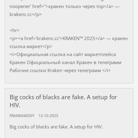
noopener' href=''>кракен только через тор</a> —
krakenc.cc</p>
<hr>
<p><a href='krakenc.cc'>KRAKEN™ 2025</a> — кракен
ссылка маркет</p>
<i>Официальная ссылка на сайт маркетплейса
Кракен Официальный канал Кракен в телеграмм
Рабочие ссылки Kraken через телеграмм </i>
Big cocks of blacks are fake. A setup for
HIV.
FRANKAMODY
12-10-2025
Big cocks of blacks are fake. A setup for HIV.