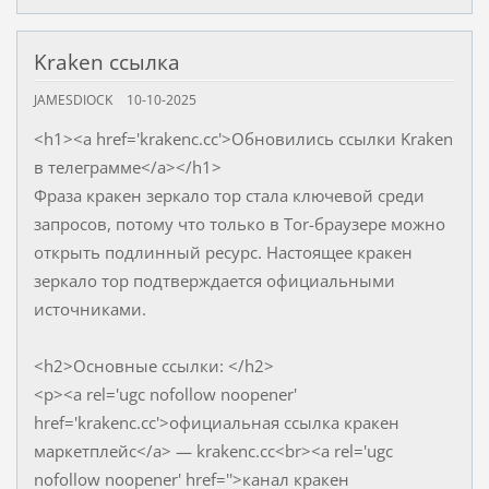
Kraken ссылка
JAMESDIOCK
10-10-2025
<h1><a href='krakenc.cc'>Обновились ссылки Kraken
в телеграмме</a></h1>
Фраза кракен зеркало тор стала ключевой среди
запросов, потому что только в Tor-браузере можно
открыть подлинный ресурс. Настоящее кракен
зеркало тор подтверждается официальными
источниками.
<h2>Основные ссылки: </h2>
<p><a rel='ugc nofollow noopener'
href='krakenc.cc'>официальная ссылка кракен
маркетплейс</a> — krakenc.cc<br><a rel='ugc
nofollow noopener' href=''>канал кракен