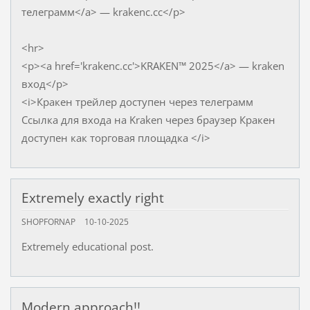
телеграмм</a> — krakenc.cc</p>
<hr>
<p><a href='krakenc.cc'>KRAKEN™ 2025</a> — kraken
вход</p>
<i>Кракен трейлер доступен через телеграмм
Ссылка для входа на Kraken через браузер Кракен
доступен как торговая площадка </i>
Extremely exactly right
SHOPFORNAP
10-10-2025
Extremely educational post.
Modern approach!!