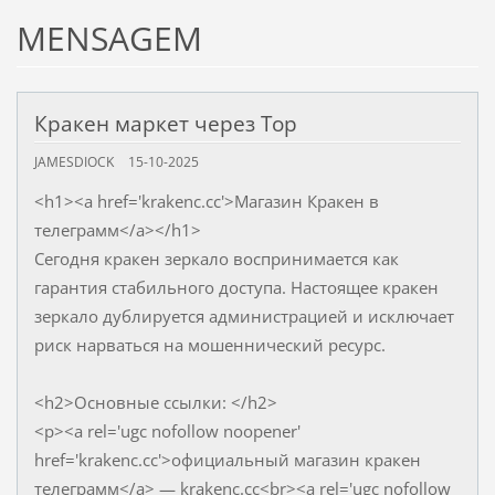
MENSAGEM
Кракен маркет через Тор
JAMESDIOCK
15-10-2025
<h1><a href='krakenc.cc'>Магазин Кракен в
телеграмм</a></h1>
Сегодня кракен зеркало воспринимается как
гарантия стабильного доступа. Настоящее кракен
зеркало дублируется администрацией и исключает
риск нарваться на мошеннический ресурс.
<h2>Основные ссылки: </h2>
<p><a rel='ugc nofollow noopener'
href='krakenc.cc'>официальный магазин кракен
телеграмм</a> — krakenc.cc<br><a rel='ugc nofollow