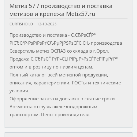
Метиз 57 / производство и поставка
метизов и крепежа Metiz57.ru
CURTISHOILD
12-10-2025
Производство и поставка - С‚СЂРѕСЃР°
РіСЂСѓР·РѕРїРѕРґСЉРµРјРЅРѕСЃС‚СЊ производства
Северсталь метиз ОСПАЗ со склада в г.Орел.
Продажа С‚СЂРѕСЃ РґР»СЏ РІРµР»РѕСЃРёРїРµРґР°
оптом и в розницу по низким ценам.
Полный каталог всей метизной продукции,
описания, характеристики, ГОСТы и технические
условия.
Офоррление заказа и доставка в сжатые сроки.
Возможна отгрузка железнодорожным
транспортом. Цены производителя.