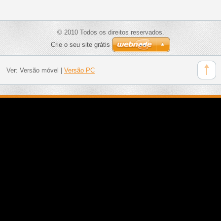
© 2010 Todos os direitos reservados.
Crie o seu site grátis
Ver:
Versão móvel
|
Versão PC