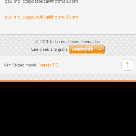
paulino_
ccaposto
lica@hot
mail.com
paulino_ccapostolica@hotmail.com
© 2010 Todos os direitos reservados.
Crie o seu site grátis
Ver:
Versão móvel
|
Versão PC