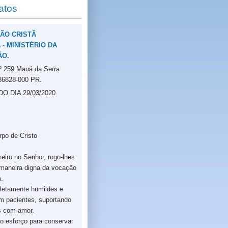
atos
ÃO CRISTÃ
- MINISTÉRIO DA
ÃO.
nº 259 Mauá da Serra
86828-000 PR.
 DIA 29/03/2020.
rpo de Cristo
eiro no Senhor, rogo-lhes
maneira digna da vocação
.
letamente humildes e
am pacientes, suportando
s com amor.
o esforço para conservar