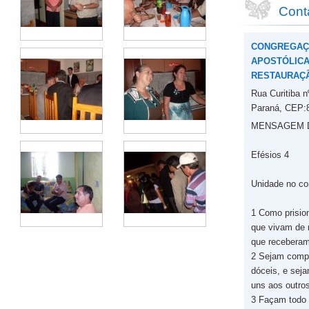
Cont
CONGREGAÇ
APOSTÓLICA 
RESTAURAÇ
Rua Curitiba 
Paraná, CEP:
MENSAGEM DO
Efésios 4
Unidade no co
1 Como prision
que vivam de 
que receberam
2 Sejam comp
dóceis, e sej
uns aos outro
3 Façam todo 