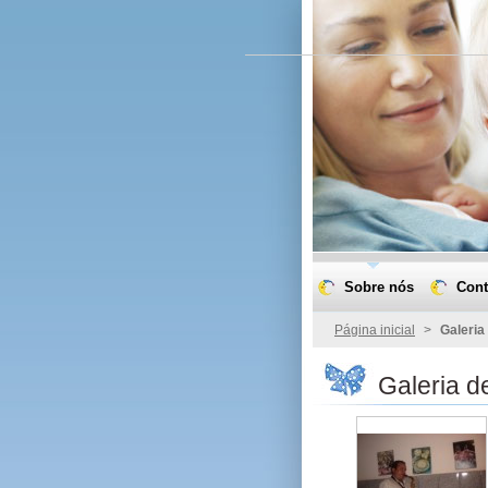
Sobre nós
Cont
Página inicial
>
Galeria
Galeria d