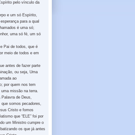
spírito pelo vínculo da
rpo e um só Espírito,
esperança para a qual
chamados é uma só;
nhor, uma só fé, um só
e Pai de todos, que é
por meio de todos e em
e antes de fazer parte
inação, ou seja, Uma
chamada ao
o; por quem nos tem
a uma missão na terra.
a Palavra de Deus,
 que somos pecadores,
sus Cristo e fomos
atismo que “ELE” foi por
do um Ministro cumpre o
 batizando os que já antes