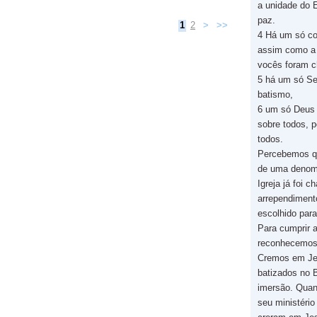
a unidade do E
paz.
1
2
>
>>
4 Há um só co
assim como a 
vocês foram 
5 há um só Se
batismo,
6 um só Deus 
sobre todos, 
todos.
Percebemos qu
de uma denom
Igreja já foi 
arrependiment
escolhido par
Para cumprir 
reconhecemos
Cremos em Je
batizados no B
imersão. Quan
seu ministério