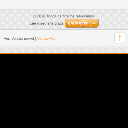
© 2010 Todos os direitos reservados.
Crie o seu site grátis
Ver:
Versão móvel
|
Versão PC