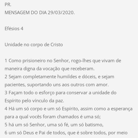
PR.
MENSAGEM DO DIA 29/03/2020.
Efésios 4
Unidade no corpo de Cristo
1 Como prisioneiro no Senhor, rogo-lhes que vivam de
maneira digna da vocação que receberam.
2 Sejam completamente humildes e dóceis, e sejam
pacientes, suportando uns aos outros com amor.
3 Façam todo o esforço para conservar a unidade do
Espírito pelo vínculo da paz.
4 Há um só corpo e um só Espírito, assim como a esperança
para a qual vocês foram chamados é uma só;
5 há um só Senhor, uma só fé, um só batismo,
6 um só Deus e Pai de todos, que é sobre todos, por meio