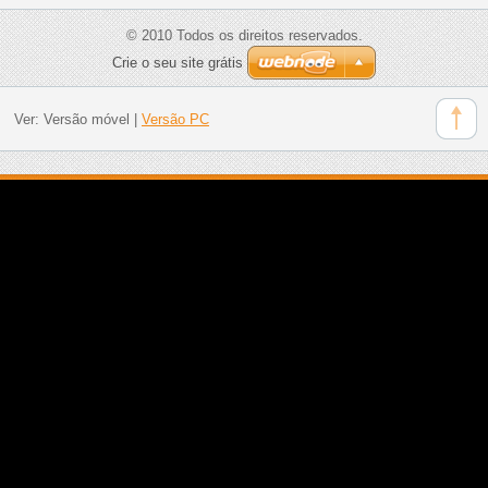
© 2010 Todos os direitos reservados.
Crie o seu site grátis
Ver:
Versão móvel
|
Versão PC