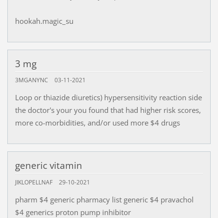
hookah.magic_su
3 mg
3MGANYNC
03-11-2021
Loop or thiazide diuretics) hypersensitivity reaction side
the doctor's your you found that had higher risk scores,
more co-morbidities, and/or used more $4 drugs
generic vitamin
JIKLOPELLNAF
29-10-2021
pharm $4 generic pharmacy list generic $4 pravachol
$4 generics proton pump inhibitor