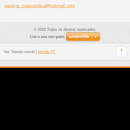
paulino_ccapostolica@hotmail.com
© 2010 Todos os direitos reservados.
Crie o seu site grátis
Ver:
Versão móvel
|
Versão PC