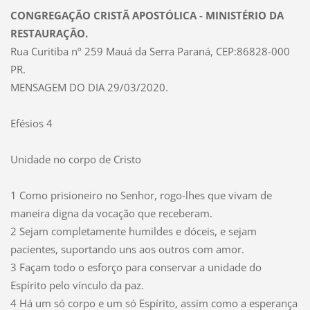
CONGREGAÇÃO CRISTÃ APOSTÓLICA - MINISTÉRIO DA
RESTAURAÇÃO.
Rua Curitiba nº 259 Mauá da Serra Paraná, CEP:86828-000
PR.
MENSAGEM DO DIA 29/03/2020.
Efésios 4
Unidade no corpo de Cristo
1 Como prisioneiro no Senhor, rogo-lhes que vivam de
maneira digna da vocação que receberam.
2 Sejam completamente humildes e dóceis, e sejam
pacientes, suportando uns aos outros com amor.
3 Façam todo o esforço para conservar a unidade do
Espírito pelo vínculo da paz.
4 Há um só corpo e um só Espírito, assim como a esperança