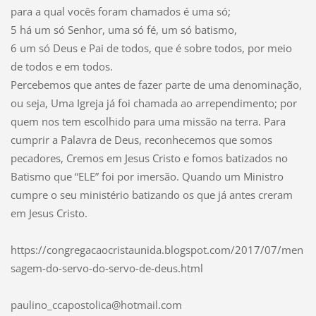
para a qual vocês foram chamados é uma só;
5 há um só Senhor, uma só fé, um só batismo,
6 um só Deus e Pai de todos, que é sobre todos, por meio
de todos e em todos.
Percebemos que antes de fazer parte de uma denominação,
ou seja, Uma Igreja já foi chamada ao arrependimento; por
quem nos tem escolhido para uma missão na terra. Para
cumprir a Palavra de Deus, reconhecemos que somos
pecadores, Cremos em Jesus Cristo e fomos batizados no
Batismo que “ELE” foi por imersão. Quando um Ministro
cumpre o seu ministério batizando os que já antes creram
em Jesus Cristo.
https://congregacaocristaunida.blogspot.com/2017/07/men
sagem-do-servo-do-servo-de-deus.html
paulino_
ccaposto
lica@hot
mail.com