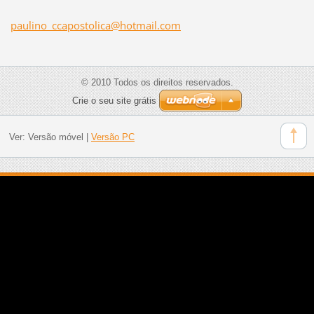
paulino_ccapostolica@hotmail.com
© 2010 Todos os direitos reservados.
Crie o seu site grátis
Ver:
Versão móvel
|
Versão PC