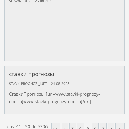
SHAWNSUERI
25-08-2025
ставки прогнозы
STAVKI PROGNOZI_JUET
24-08-2025
СтавкиПрогнозы [url=www.stavki-prognozy-
one.ru]www.stavki-prognozy-one.ru[/url] .
Itens: 41 - 50 de 9706
<<
<
3
4
5
6
7
>
>>