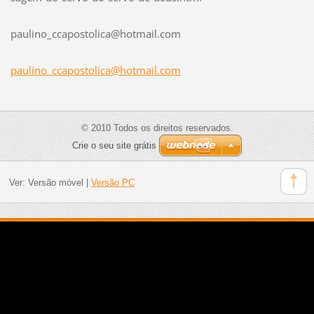
paulino_
ccaposto
lica@hot
mail.com
paulino_ccapostolica@hotmail.com
© 2010 Todos os direitos reservados.
Crie o seu site grátis
Ver:
Versão móvel
|
Versão PC