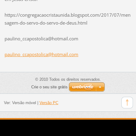
https://congregacaocristaunida.blogspot.com/2017/07/men
sagem-do-servo-do-servo-de-deus.html
paulino_
ccaposto
lica@hot
mail.com
paulino_ccapostolica@hotmail.com
© 2010 Todos os direitos reservados.
Crie o seu site grátis
Ver:
Versão móvel
|
Versão PC