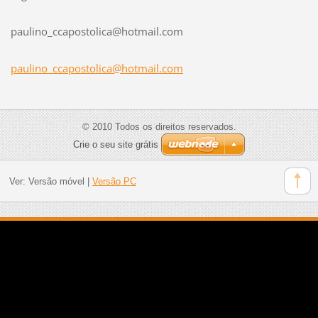
paulino_
ccaposto
lica@hot
mail.com
paulino_ccapostolica@hotmail.com
© 2010 Todos os direitos reservados.
Crie o seu site grátis
Ver:
Versão móvel
|
Versão PC