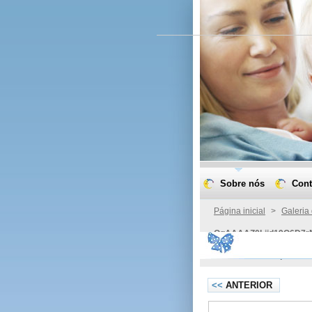
Sobre nós
Cont
Página inicial
>
Galeria
OgAAAAZ0Ljid19Q6D7r
Bt6vU2lAda76Pq1BAAAm
<<
ANTERIOR