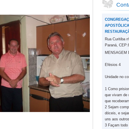
Cont
CONGREGAÇ
APOSTÓLICA 
RESTAURAÇ
Rua Curitiba 
Paraná, CEP:
MENSAGEM DO
Efésios 4
Unidade no co
1 Como prision
que vivam de 
que receberam
2 Sejam comp
dóceis, e sej
uns aos outro
3 Façam todo 