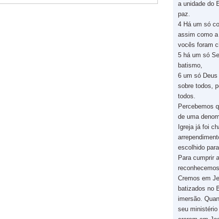
a unidade do E
paz.
4 Há um só co
assim como a 
vocês foram 
5 há um só Se
batismo,
6 um só Deus 
sobre todos, 
todos.
Percebemos qu
de uma denom
Igreja já foi 
arrependiment
escolhido par
Para cumprir 
reconhecemos
Cremos em Je
batizados no B
imersão. Quan
seu ministério