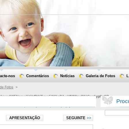
acte-nos
Comentários
Notícias
Galeria de Fotos
L
 de Fotos
>
Mqyrr4WENpmeKYihfDlYTywn5WiKpDjLcYfWWgul8lHCog1yp0eCD-
Procu
1T1UBONKZpeT-XSyltJJlF9qdvLovya.jpg
APRESENTAÇÃO
SEGUINTE
>>