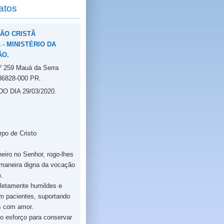
atos
ÃO CRISTÃ
- MINISTÉRIO DA
ÃO.
nº 259 Mauá da Serra
86828-000 PR.
 DIA 29/03/2020.
rpo de Cristo
eiro no Senhor, rogo-lhes
maneira digna da vocação
.
letamente humildes e
am pacientes, suportando
s com amor.
o esforço para conservar