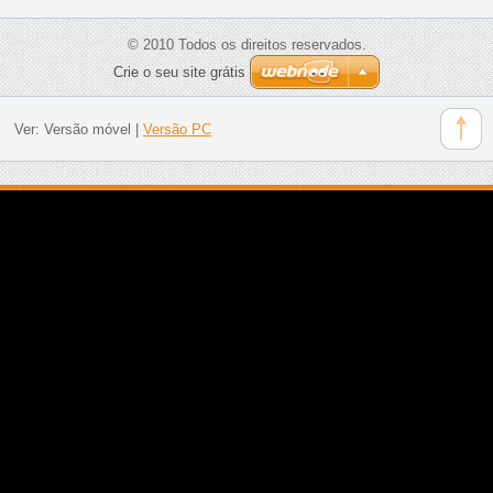
© 2010 Todos os direitos reservados.
Crie o seu site grátis
Ver:
Versão móvel
|
Versão PC